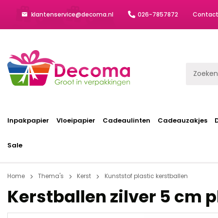
klantenservice@decoma.nl
026-7857872
Contac
Inpakpapier
Vloeipapier
Cadeaulinten
Cadeauzakjes
Sale
Home
Thema's
Kerst
Kunststof plastic kerstballen
Kerstballen zilver 5 cm p