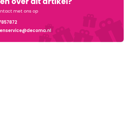
n over dit artikel?
ntact met ons op
7857872
tenservice@decoma.nl