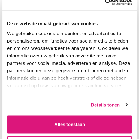
Deze website maakt gebruik van cookies
Snelle levering uit eigen voorraad
We gebruiken cookies om content en advertenties te
Vóór 15:00 uur besteld, dezelfde werkdag verzonden
Gratis verzending v.a. €150,00 excl. BTW (Nederland)
personaliseren, om functies voor social media te bieden
Eenvoudig en veilig betalen
en om ons websiteverkeer te analyseren. Ook delen we
Deskundig en eerlijk advies
informatie over uw gebruik van onze site met onze
Goede en vriendelijke service
partners voor social media, adverteren en analyse. Deze
partners kunnen deze gegevens combineren met andere
informatie die u aan ze heeft verstrekt of die ze hebben
Vragen over dit artikel?
verzameld op basis van uw gebruik van hun services.
Neem contact met ons op
Details tonen
026-7857872
klantenservice@decoma.nl
Alles toestaan