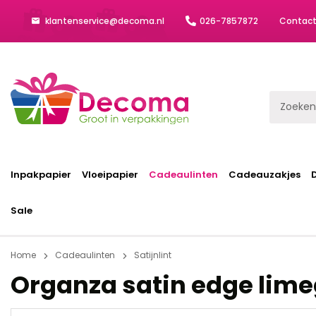
klantenservice@decoma.nl
026-7857872
Contac
Inpakpapier
Vloeipapier
Cadeaulinten
Cadeauzakjes
Sale
Home
Cadeaulinten
Satijnlint
Organza satin edge lim