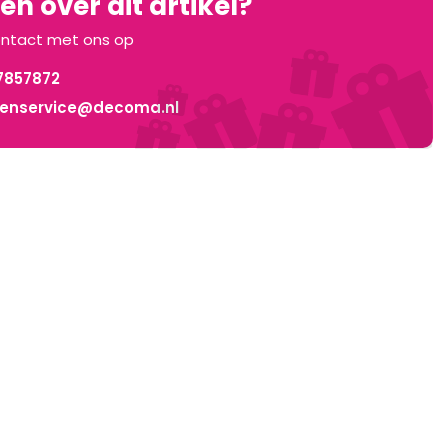
n over dit artikel?
ntact met ons op
7857872
tenservice@decoma.nl