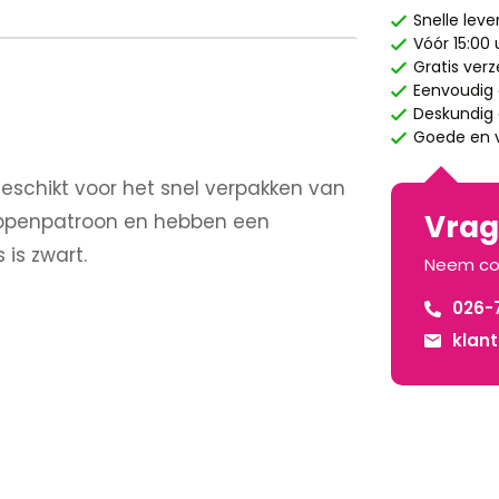
Snelle leve
Vóór 15:00
Gratis ver
Eenvoudig 
Deskundig e
Goede en v
 geschikt voor het snel verpakken van
Vrage
stippenpatroon en hebben een
 is zwart.
Neem co
026-
klan