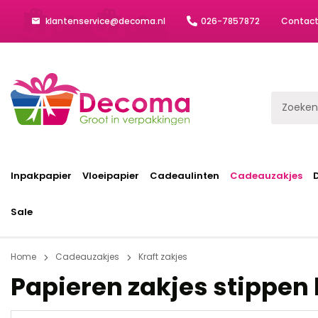
klantenservice@decoma.nl
026-7857872
Contac
Inpakpapier
Vloeipapier
Cadeaulinten
Cadeauzakjes
Sale
Home
Cadeauzakjes
Kraft zakjes
Papieren zakjes stippen k