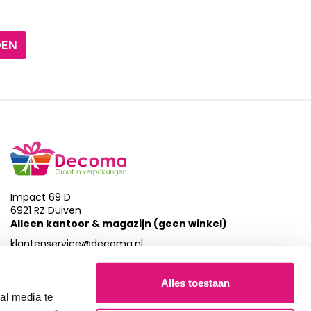
DEN
Impact 69 D
6921 RZ Duiven
Alleen kantoor & magazijn (geen winkel)
klantenservice@decoma.nl
026-7857872
Alles toestaan
al media te
Wij zijn bereikbaar van maandag t/m donderdag: 09:30