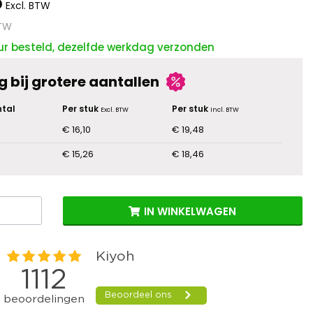
5
Excl. BTW
BTW
ur besteld, dezelfde werkdag verzonden
g bij grotere aantallen
tal
Per stuk
Per stuk
Excl. BTW
Incl. BTW
€ 16,10
€ 19,48
€ 15,26
€ 18,46
IN WINKELWAGEN