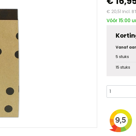
€ 16,9
€ 20,51
Incl. 
Vóór 15:00 u
Kortin
Vanaf aan
5
stuks
15
stuks