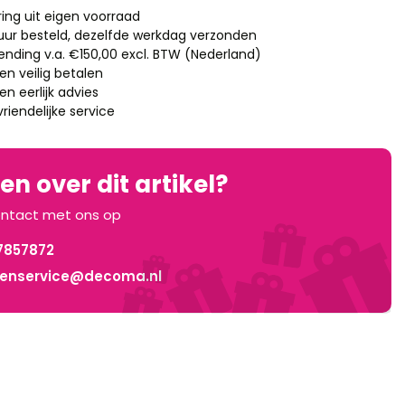
ring uit eigen voorraad
 uur besteld, dezelfde werkdag verzonden
zending v.a. €150,00 excl. BTW (Nederland)
en veilig betalen
n eerlijk advies
riendelijke service
n over dit artikel?
ntact met ons op
7857872
tenservice@decoma.nl