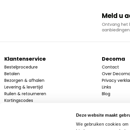
Meld u a
Ontvang het l
aanbiedingen
Klantenservice
Decoma
Bestelprocedure
Contact
Betalen
Over Decom
Bezorgen & afhalen
Privacy verkla
Levering & levertijd
Links
Ruilen & retourneren
Blog
Kortingscodes
Deze website maakt gebru
Volg ons!
Facebook
Twitter
Linkedin
Instagram
We gebruiken cookies om c