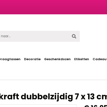
t
Draagtassen
Decoratie
Geschenkdozen
Etiketten
Cadeaut
raft dubbelzijdig 7 x 13 c