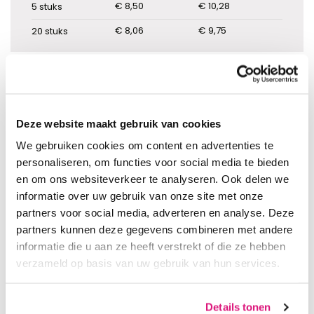
€ 8,50
€ 10,28
5
stuks
€ 8,06
€ 9,75
20
stuks
IN WINKELWAGEN
Deze website maakt gebruik van cookies
We gebruiken cookies om content en advertenties te
personaliseren, om functies voor social media te bieden
en om ons websiteverkeer te analyseren. Ook delen we
informatie over uw gebruik van onze site met onze
Snelle levering uit eigen voorraad
partners voor social media, adverteren en analyse. Deze
Vóór 15:00 uur besteld, dezelfde werkdag verzonden
partners kunnen deze gegevens combineren met andere
Gratis verzending v.a. €150,00 excl. BTW (Nederland)
Eenvoudig en veilig betalen
informatie die u aan ze heeft verstrekt of die ze hebben
Deskundig en eerlijk advies
verzameld op basis van uw gebruik van hun services.
Goede en vriendelijke service
Details tonen