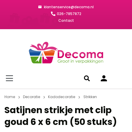
klantenservice@decoma.nl
026-7857872
Contact
Home
Decoratie
Kadodecoratie
Strikken
Satijnen strikje met clip
goud 6 x 6 cm (50 stuks)