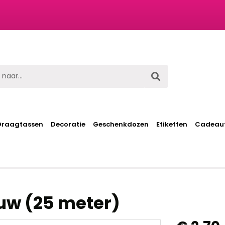
t
Draagtassen
Decoratie
Geschenkdozen
Etiketten
Cadeaut
auw (25 meter)