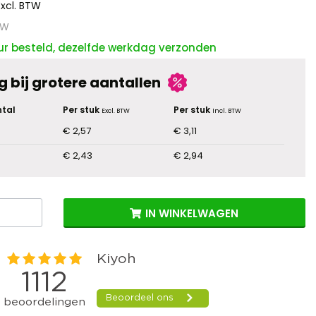
Excl. BTW
TW
ur besteld, dezelfde werkdag verzonden
g bij grotere aantallen
tal
Per stuk
Per stuk
Excl. BTW
Incl. BTW
€ 2,57
€ 3,11
€ 2,43
€ 2,94
IN WINKELWAGEN