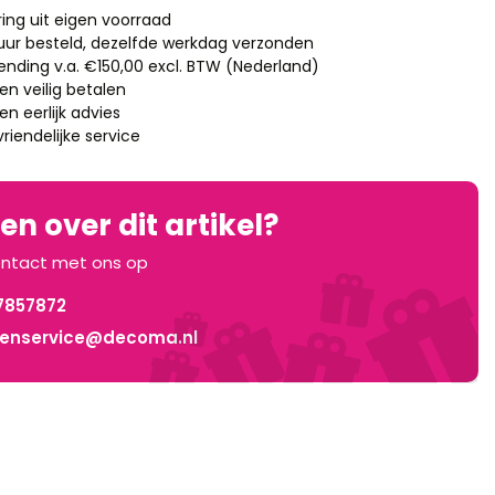
ring uit eigen voorraad
 uur besteld, dezelfde werkdag verzonden
zending v.a. €150,00 excl. BTW (Nederland)
en veilig betalen
n eerlijk advies
riendelijke service
n over dit artikel?
ntact met ons op
7857872
tenservice@decoma.nl