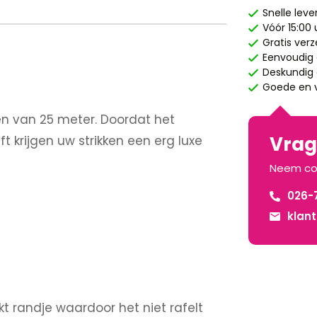
Snelle leve
Vóór 15:00
Gratis ver
Eenvoudig 
Deskundig e
Goede en v
len van 25 meter. Doordat het
Vrage
t krijgen uw strikken een erg luxe
Neem co
026-
klan
kt randje waardoor het niet rafelt