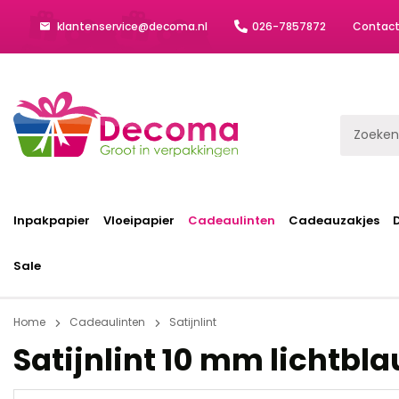
klantenservice@decoma.nl
026-7857872
Contac
Inpakpapier
Vloeipapier
Cadeaulinten
Cadeauzakjes
Sale
Home
Cadeaulinten
Satijnlint
Satijnlint 10 mm lichtbl