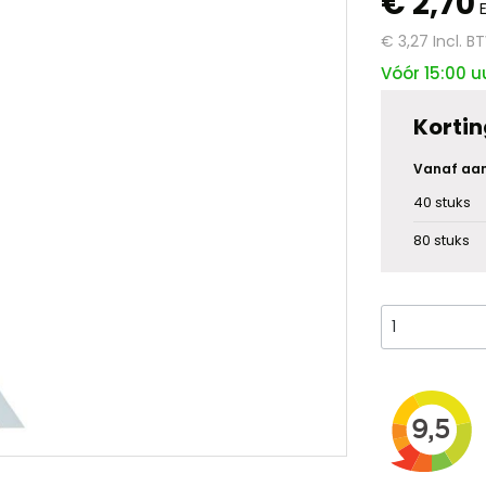
€ 2,70
€ 3,27
Incl. B
Vóór 15:00 u
Kortin
Vanaf aan
40
stuks
80
stuks