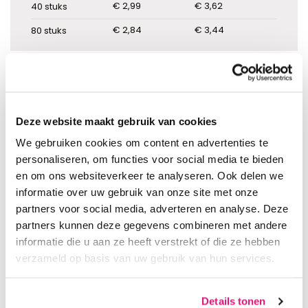
€ 2,99
€ 3,62
40
stuks
€ 2,84
€ 3,44
80
stuks
IN WINKELWAGEN
Deze website maakt gebruik van cookies
We gebruiken cookies om content en advertenties te
personaliseren, om functies voor social media te bieden
en om ons websiteverkeer te analyseren. Ook delen we
informatie over uw gebruik van onze site met onze
Snelle levering uit eigen voorraad
partners voor social media, adverteren en analyse. Deze
Vóór 15:00 uur besteld, dezelfde werkdag verzonden
partners kunnen deze gegevens combineren met andere
Gratis verzending v.a. €150,00 excl. BTW (Nederland)
Eenvoudig en veilig betalen
informatie die u aan ze heeft verstrekt of die ze hebben
Deskundig en eerlijk advies
verzameld op basis van uw gebruik van hun services.
Goede en vriendelijke service
Details tonen