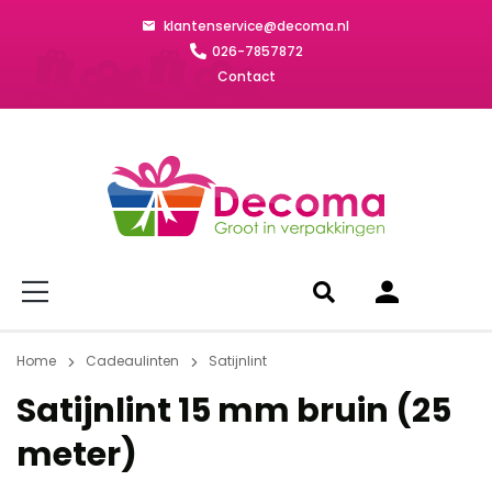
klantenservice@decoma.nl
026-7857872
Contact
Home
Cadeaulinten
Satijnlint
Satijnlint 15 mm bruin (25
meter)