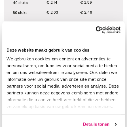
€ 2,14
€ 2,59
40
stuks
€ 2,03
€ 2,46
80
stuks
IN WINKELWAGEN
Deze website maakt gebruik van cookies
We gebruiken cookies om content en advertenties te
personaliseren, om functies voor social media te bieden
en om ons websiteverkeer te analyseren. Ook delen we
informatie over uw gebruik van onze site met onze
Snelle levering uit eigen voorraad
partners voor social media, adverteren en analyse. Deze
Vóór 15:00 uur besteld, dezelfde werkdag verzonden
partners kunnen deze gegevens combineren met andere
Gratis verzending v.a. €150,00 excl. BTW (Nederland)
Eenvoudig en veilig betalen
informatie die u aan ze heeft verstrekt of die ze hebben
Deskundig en eerlijk advies
verzameld op basis van uw gebruik van hun services.
Goede en vriendelijke service
Details tonen