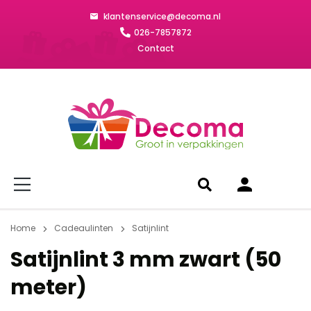
klantenservice@decoma.nl
026-7857872
Contact
Home
Cadeaulinten
Satijnlint
Satijnlint 3 mm zwart (50
meter)