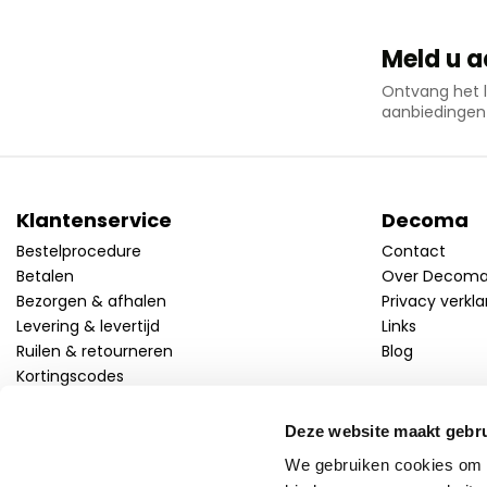
Meld u a
Ontvang het l
aanbiedingen
Klantenservice
Decoma
Bestelprocedure
Contact
Betalen
Over Decom
Bezorgen & afhalen
Privacy verkla
Levering & levertijd
Links
Ruilen & retourneren
Blog
Kortingscodes
Deze website maakt gebru
Volg ons!
Facebook
Twitter
Linkedin
Instagram
We gebruiken cookies om c