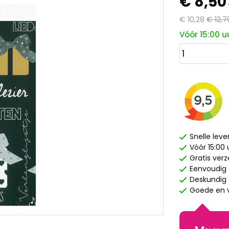
€ 8,50
€ 10,28
€ 12,7
Vóór 15:00 u
Snelle leve
Vóór 15:00
Gratis ver
Eenvoudig 
Deskundig e
Goede en v