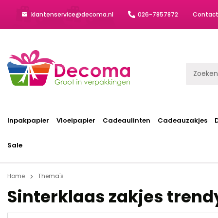
klantenservice@decoma.nl
026-7857872
Contac
Inpakpapier
Vloeipapier
Cadeaulinten
Cadeauzakjes
Sale
Home
Thema's
Sinterklaas zakjes trend