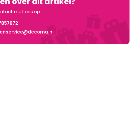
n over dit artikel?
ntact met ons op
7857872
tenservice@decoma.nl