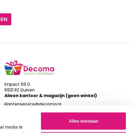
DEN
Impact 69 D
6921 RZ Duiven
Alleen kantoor & magazijn (geen winkel)
klantenservice@decoma.nl
026-7857872
Alles toestaan
al media te
Wij zijn bereikbaar van maandag t/m donderdag: 09:30